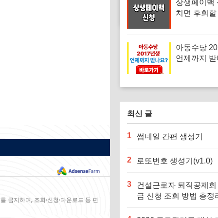
상생페이백 
치면 후회할
받는 법?
아동수당 20
언제까지 받
(+금액 지급
신청)
최신 글
1
썸네일 간편 생성기
2
로또번호 생성기(v1.0)
3
건설근로자 퇴직공제회
금 신청 조회 방법 총정
를 금지하며, 조회·신청·다운로드 등 편